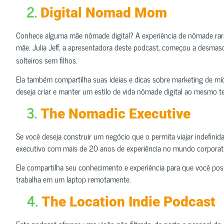
2.
Digital Nomad Mom
Conhece alguma mãe nômade digital? A experiência de nômade rara
mãe. Julia Jeff, a apresentadora deste podcast, começou a desmas
solteiros sem filhos.
Ela também compartilha suas ideias e dicas sobre marketing de mídi
deseja criar e manter um estilo de vida nômade digital ao mesmo 
3.
The Nomadic Executive
Se você deseja construir um negócio que o permita viajar indefinid
executivo com mais de 20 anos de experiência no mundo corporativ
Ele compartilha seu conhecimento e experiência para que você pos
trabalha em um laptop remotamente.
4.
The Location Indie Podcast
Este podcast oferece uma visão não filtrada, de perto e pessoal do 