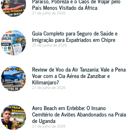
Paraíso, Pobreza e o Caos de Viajar pelo
País Menos Visitado da África
21 de julho de 2026
Guia Completo para Seguro de Saúde e
Imigração para Expatriados em Chipre
25 de junho de 2026
Review de Voo da Air Tanzania: Vale a Pena
Voar com a Cia Aérea de Zanzibar e
Kilimanjaro?
21 de julho de 2026
Aero Beach em Entebbe: O Insano
Cemitério de Aviões Abandonados na Praia
de Uganda
21 de julho de 2026