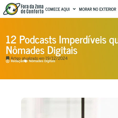
COMECE AQUI
MORAR NO EXTERIOR
12 Podcasts Imperdíveis q
Nômades Digitais
Artigo atualizado em
19/12/2024
Redação
Nômades Digitais