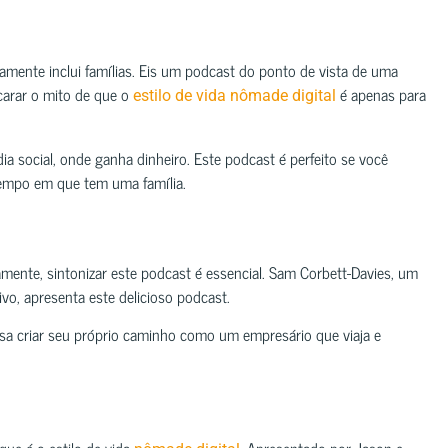
mente inclui famílias. Eis um podcast do ponto de vista de uma
carar o mito de que o
é apenas para
estilo de vida nômade digital
a social, onde ganha dinheiro. Este podcast é perfeito se você
tempo em que tem uma família.
amente, sintonizar este podcast é essencial. Sam Corbett-Davies, um
o, apresenta este delicioso podcast.
sa criar seu próprio caminho como um empresário que viaja e
que é o estilo de vida
. Apresentado por Jason e