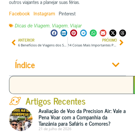
outros viajantes a planejar suas férias.
Pinterest
Facebook
Instagram
,
,
Dicas de Viagem
Viagem
Viajar
ANTERIOR
PRÓXIMO
6 Benefícios de Viagens dos Serviços de Tradução de Idiomas
14 Coisas Mais Importantes Para Saber Antes de Visitar Medellín, na Colômbia em 2024
Índice
Artigos Recentes
Avaliação de Voo da Precision Air: Vale a
Pena Voar com a Companhia da
Tanzânia para Safáris e Comores?
21 de julho de 2026