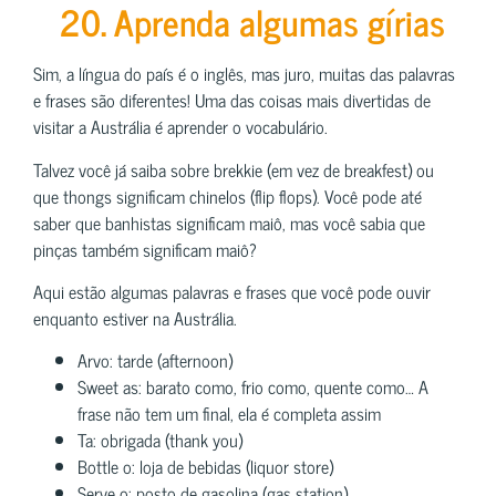
20. Aprenda algumas gírias
Sim, a língua do país é o inglês, mas juro, muitas das palavras
e frases são diferentes! Uma das coisas mais divertidas de
visitar a Austrália é aprender o vocabulário.
Talvez você já saiba sobre brekkie (em vez de breakfest) ou
que thongs significam chinelos (flip flops). Você pode até
saber que banhistas significam maiô, mas você sabia que
pinças também significam maiô?
Aqui estão algumas palavras e frases que você pode ouvir
enquanto estiver na Austrália.
Arvo: tarde (afternoon)
Sweet as: barato como, frio como, quente como… A
frase não tem um final, ela é completa assim
Ta: obrigada (thank you)
Bottle o: loja de bebidas (liquor store)
Serve o: posto de gasolina (gas station)