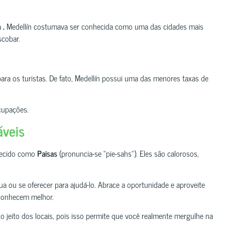
a
.
Medellín costumava ser conhecida como uma das cidades mais
scobar.
ra os turistas. De fato, Medellín possui uma das menores taxas de
cupações.
áveis
nhecido como
Paisas
(pronuncia-se “pie-sahs”). Eles são calorosos,
a ou se oferecer para ajudá-lo. Abrace a oportunidade e aproveite
 conhecem melhor.
 o jeito dos locais, pois isso permite que você realmente mergulhe na