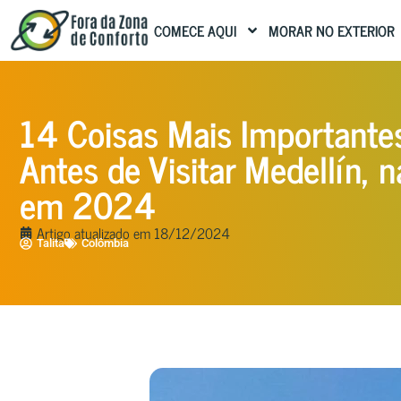
COMECE AQUI
MORAR NO EXTERIOR
14 Coisas Mais Importante
Antes de Visitar Medellín, 
em 2024
Artigo atualizado em
18/12/2024
Talita
Colômbia