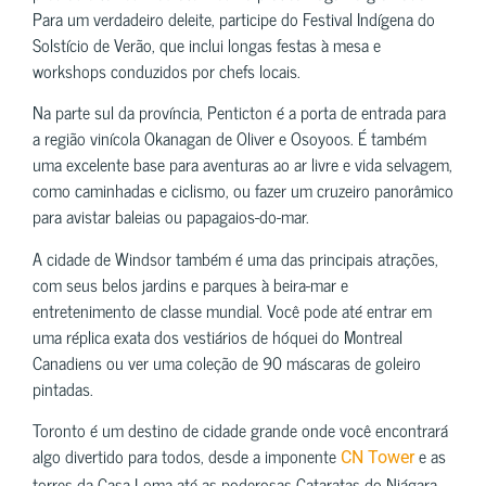
Para um verdadeiro deleite, participe do Festival Indígena do
Solstício de Verão, que inclui longas festas à mesa e
workshops conduzidos por chefs locais.
Na parte sul da província, Penticton é a porta de entrada para
a região vinícola Okanagan de Oliver e Osoyoos. É também
uma excelente base para aventuras ao ar livre e vida selvagem,
como caminhadas e ciclismo, ou fazer um cruzeiro panorâmico
para avistar baleias ou papagaios-do-mar.
A cidade de Windsor também é uma das principais atrações,
com seus belos jardins e parques à beira-mar e
entretenimento de classe mundial. Você pode até entrar em
uma réplica exata dos vestiários de hóquei do Montreal
Canadiens ou ver uma coleção de 90 máscaras de goleiro
pintadas.
Toronto é um destino de cidade grande onde você encontrará
algo divertido para todos, desde a imponente
e as
CN Tower
torres da Casa Loma até as poderosas Cataratas do Niágara