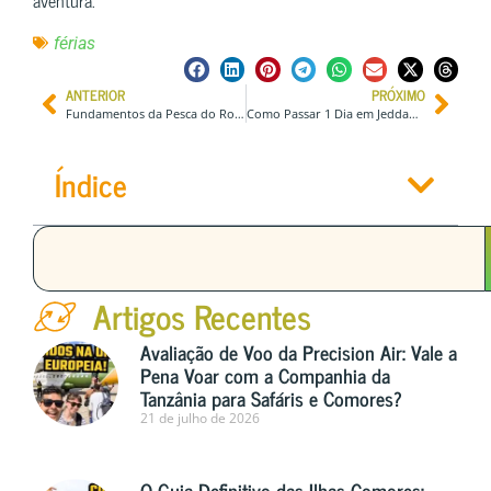
férias
ANTERIOR
PRÓXIMO
Fundamentos da Pesca do Robalo: Equipamentos Essenciais para Todos os Pescadores
Como Passar 1 Dia em Jeddah, Arábia Saudita (Ótima Parada de Cruzeiro!)
Índice
Artigos Recentes
Avaliação de Voo da Precision Air: Vale a
Pena Voar com a Companhia da
Tanzânia para Safáris e Comores?
21 de julho de 2026
O Guia Definitivo das Ilhas Comores: