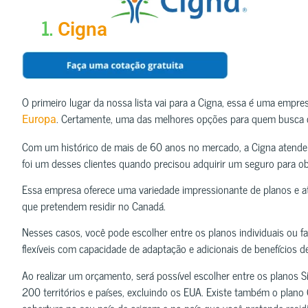
1.
Cigna
O primeiro lugar da nossa lista vai para a Cigna, essa é uma emp
. Certamente, uma das melhores opções para quem busca c
Europa
Com um histórico de mais de 60 anos no mercado, a Cigna atende m
foi um desses clientes quando precisou adquirir um seguro para ob
Essa empresa oferece uma variedade impressionante de planos e at
que pretendem residir no Canadá.
Nesses casos, você pode escolher entre os planos individuais ou f
flexíveis com capacidade de adaptação e adicionais de benefícios d
Ao realizar um orçamento, será possível escolher entre os planos 
200 territórios e países, excluindo os EUA. Existe também o plan
cobertura no seu país de origem e no país que você pretende residi