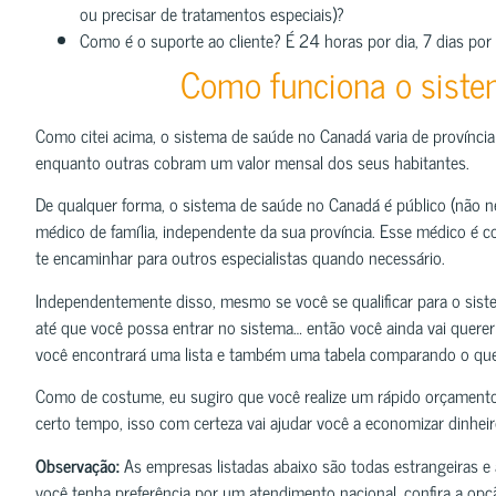
ou precisar de tratamentos especiais)?
Como é o suporte ao cliente? É 24 horas por dia, 7 dias po
Como funciona o sist
Como citei acima, o sistema de saúde no Canadá varia de provínci
enquanto outras cobram um valor mensal dos seus habitantes.
De qualquer forma, o sistema de saúde no Canadá é público (não n
médico de família, independente da sua província. Esse médico é 
te encaminhar para outros especialistas quando necessário.
Independentemente disso, mesmo se você se qualificar para o sis
até que você possa entrar no sistema… então você ainda vai quere
você encontrará uma lista e também uma tabela comparando o que
Como de costume, eu sugiro que você realize um rápido orçamento
certo tempo, isso com certeza vai ajudar você a economizar dinhei
Observação:
As empresas listadas abaixo são todas estrangeiras e
você tenha preferência por um atendimento nacional, confira a op