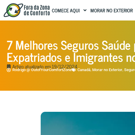
COMECE AQUI
MORAR NO EXTERIOR
7 Melhores Seguros Saúde
Expatriados e Imigrantes 
Artigo atualizado em
19/12/2024
,
,
Rodrigo @ OutofYourComfortZone
Canadá
Morar no Exterior
Segur