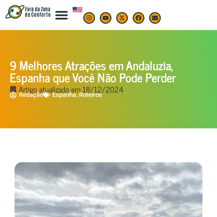
9 Melhores Atrações em Andaluzia,
Espanha que Você Não Pode Perder
Artigo atualizado em
18/12/2024
,
Redação
Espanha
Roteiros