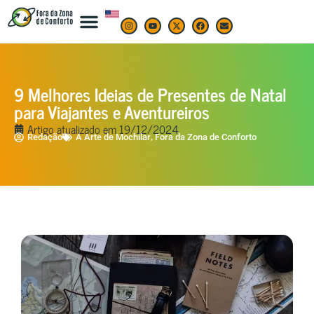
9 Melhores Ideias de Presentes de Natal
para Viajantes e Aventureiros
Artigo atualizado em
19/12/2024
,
Redação
A Arte de Mochilar
Fora da Zona de Conforto