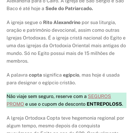
Alexandria para o Cairo. A Igreja de São Sérgio e São
Baco é até hoje a
Sede do Patriarcado.
A igreja segue o
Rito Alexandrino
por sua liturgia,
oração e patrimônio devocional, assim como outras
Igrejas Ortodoxas. É a igreja cristã nacional do Egito e
uma das igrejas da Ortodoxia Oriental mais antigas do
mundo. Só no Egito possui mais de 15 milhões de
membros.
A palavra
copta
significa
egípcio
, mas hoje é usada
para designar o egípcio cristão.
Não viaje sem seguro, reserve com a
SEGUROS
PROMO
e use o cupom de desconto
ENTREPOLOS5
.
A Igreja Ortodoxa Copta teve hegemonia regional por
algum tempo, mesmo depois da conquista