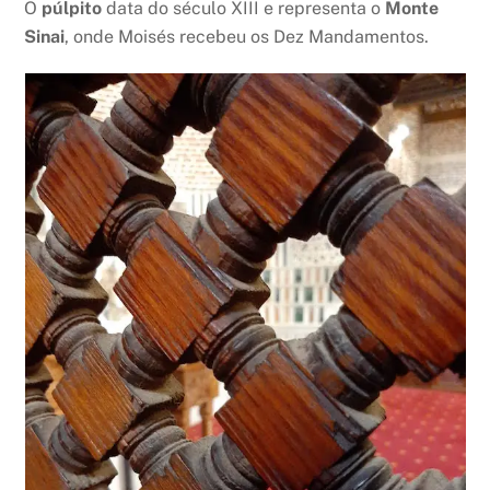
O
púlpito
data do século XIII e representa o
Monte
Sinai
, onde Moisés recebeu os Dez Mandamentos.