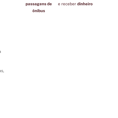
passagens de
e receber
dinheiro
ônibus
a
as,