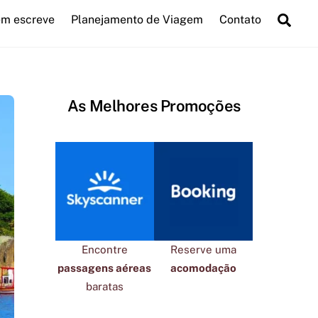
Sea
m escreve
Planejamento de Viagem
Contato
As Melhores Promoções
Encontre
Reserve uma
passagens aéreas
acomodação
baratas