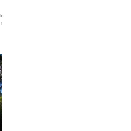
do.
ir