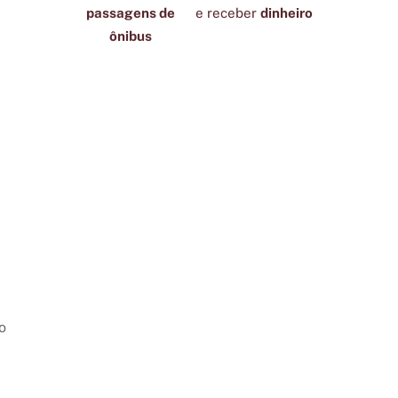
passagens de
e receber
dinheiro
ônibus
o