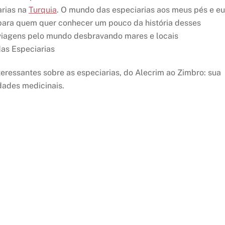
arias na
Turquia
. O mundo das especiarias aos meus pés e eu
l para quem quer conhecer um pouco da história desses
 viagens pelo mundo desbravando mares e locais
das Especiarias
teressantes sobre as especiarias, do Alecrim ao Zimbro: sua
dades medicinais.