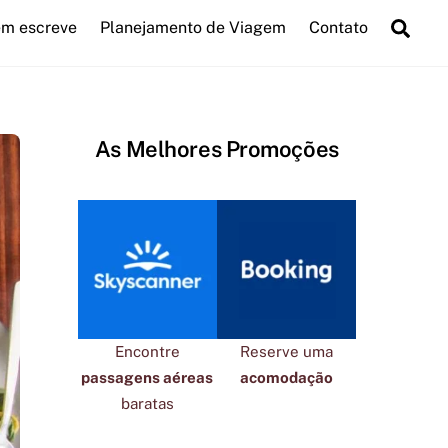
Sea
m escreve
Planejamento de Viagem
Contato
As Melhores Promoções
Encontre
Reserve uma
passagens aéreas
acomodação
baratas