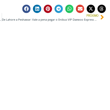
PRÓXIMO
uia Completo Pelo Coração Histórico do Afeganistão
De Lahore a Peshawar: Vale a pena pegar o ônibus VIP Daewoo Express no Paquistão?