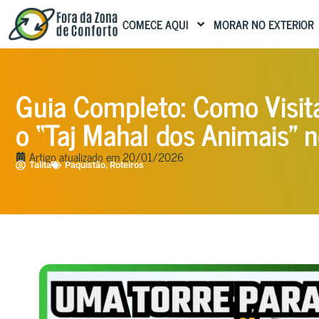
COMECE AQUI
MORAR NO EXTERIOR
Guia Completo: Como Visita
o “Taj Mahal dos Animais” 
Artigo atualizado em
20/01/2026
,
Talita
Paquistão
Roteiros