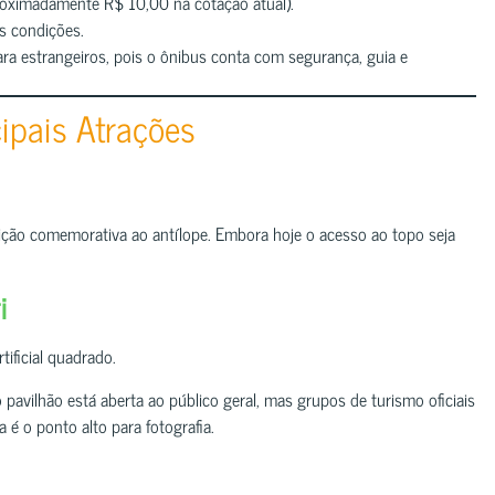
oximadamente R$ 10,00 na cotação atual).
s condições.
a estrangeiros, pois o ônibus conta com segurança, guia e
cipais Atrações
scrição comemorativa ao antílope. Embora hoje o acesso ao topo seja
i
tificial quadrado.
avilhão está aberta ao público geral, mas grupos de turismo oficiais
 é o ponto alto para fotografia.