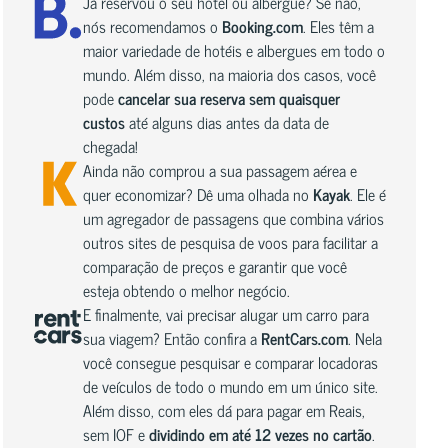
Já reservou o seu hotel ou albergue? Se não,
nós recomendamos o
Booking.com
. Eles têm a
maior variedade de hotéis e albergues em todo o
mundo. Além disso, na maioria dos casos, você
pode
cancelar sua reserva sem quaisquer
custos
até alguns dias antes da data de
chegada!
Ainda não comprou a sua passagem aérea e
quer economizar? Dê uma olhada no
Kayak
. Ele é
um agregador de passagens que combina vários
outros sites de pesquisa de voos para facilitar a
comparação de preços e garantir que você
esteja obtendo o melhor negócio.
E finalmente, vai precisar alugar um carro para
sua viagem? Então confira a
RentCars.com
. Nela
você consegue pesquisar e comparar locadoras
de veículos de todo o mundo em um único site.
Além disso, com eles dá para pagar em Reais,
sem IOF e
dividindo em até 12 vezes no cartão
.