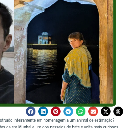
struído inteiramente em homenagem a um animal de estimação?
as da era Mughal e um dos passeios de bate e volta mais curiosos