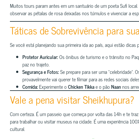
Muitos tours param antes em um santuário de um poeta Sufi local
observar as pétalas de rosa deixadas nos túmulos e vivenciar a espi
Táticas de Sobrevivência para s
Se você está planejando sua primeira ida ao país, aqui estão dicas 
Protetor Auricular:
Os ônibus de turismo e o trânsito no Pa
paz no trajeto.
Segurança e Fotos:
Se prepare para ser uma “celebridade”. Os
provavelmente vai querer te filmar para as redes sociais deles
Comida:
Experimente o
Chicken Tikka
e o pão
Naan
nos arred
Vale a pena visitar Sheikhupura?
Com certeza. É um passeio que começa por volta das 14h e te traz
para trabalhar ou visitar museus na cidade. É uma experiência 100
cultural.