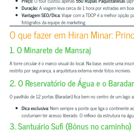
Preço:
O tour custou apenas
550 Rúpias Paquistanesas
(apr
Duração:
A viagem leva cerca de 1 hora por estradas em boa
Vantagem SEO/Dica:
Viajar com a TDCP é a melhor opção par
fotógrafos da equipe de marketing.
O que fazer em Hiran Minar: Prin
1. O Minarete de Mansraj
A torre circular é o marco visual do local. Na base, existe uma in
restrito por segurança, a arquitetura externa rende fotos incríveis.
2. O Reservatório de Água e o Baradar
O pavilhão de 12 portas (Baradari) fica bem no centro de um lago ar
Dica exclusiva:
Nem sempre a ponte que liga o continente ao p
costumam ter acesso liberado. O reflexo da estrutura na água
3. Santuário Sufi (Bônus no caminho)