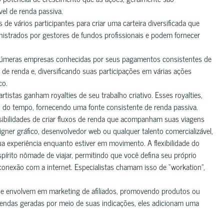
el de renda passiva.
vários participantes para criar uma carteira diversificada que
inistrados por gestores de fundos profissionais e podem fornecer
númeras empresas conhecidas por seus pagamentos consistentes de
de renda e, diversificando suas participações em várias ações
co.
rtistas ganham royalties de seu trabalho criativo. Esses royalties,
 do tempo, fornecendo uma fonte consistente de renda passiva.
ossibilidades de criar fluxos de renda que acompanham suas viagens
signer gráfico, desenvolvedor web ou qualquer talento comercializável,
ua experiência enquanto estiver em movimento. A flexibilidade do
spírito nômade de viajar, permitindo que você defina seu próprio
conexão com a internet. Especialistas chamam isso de “workation”,
 se envolvem em marketing de afiliados, promovendo produtos ou
endas geradas por meio de suas indicações, eles adicionam uma