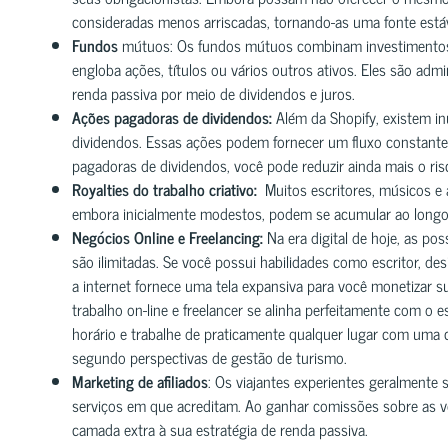
consideradas menos arriscadas, tornando-as uma fonte estáv
Fundos
mútuos: Os fundos mútuos combinam investimentos de 
engloba ações, títulos ou vários outros ativos. Eles são adm
renda passiva por meio de dividendos e juros.
Ações pagadoras de dividendos:
Além da Shopify, existem i
dividendos. Essas ações podem fornecer um fluxo constante 
pagadoras de dividendos, você pode reduzir ainda mais o ris
Royalties do trabalho criativo:
Muitos escritores, músicos e a
embora inicialmente modestos, podem se acumular ao longo
Negócios Online e Freelancing:
Na era digital de hoje, as p
são ilimitadas. Se você possui habilidades como escritor, de
a internet fornece uma tela expansiva para você monetizar s
trabalho on-line e freelancer se alinha perfeitamente com o e
horário e trabalhe de praticamente qualquer lugar com uma 
segundo perspectivas de gestão de turismo.
Marketing de afiliados
: Os viajantes experientes geralmente
serviços em que acreditam. Ao ganhar comissões sobre as v
camada extra à sua estratégia de renda passiva.