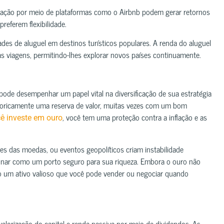
duração por meio de plataformas como o Airbnb podem gerar retornos
referem flexibilidade.
des de aluguel em destinos turísticos populares. A renda do aluguel
 viagens, permitindo-lhes explorar novos países continuamente.
 pode desempenhar um papel vital na diversificação de sua estratégia
storicamente uma reserva de valor, muitas vezes com um bom
, você tem uma proteção contra a inflação e as
ê investe em ouro
ores das moedas, ou eventos geopolíticos criam instabilidade
nar como um porto seguro para sua riqueza. Embora o ouro não
o um ativo valioso que você pode vender ou negociar quando
alorização do capital e renda passiva por meio de dividendos. As