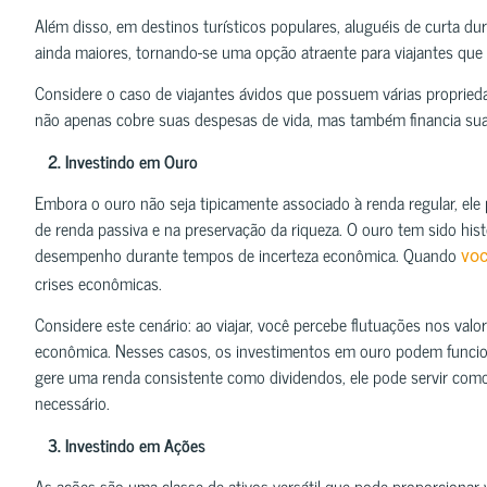
Além disso, em destinos turísticos populares, aluguéis de curta 
ainda maiores, tornando-se uma opção atraente para viajantes que p
Considere o caso de viajantes ávidos que possuem várias proprieda
não apenas cobre suas despesas de vida, mas também financia suas
2. Investindo em Ouro
Embora o ouro não seja tipicamente associado à renda regular, ele
de renda passiva e na preservação da riqueza. O ouro tem sido hi
desempenho durante tempos de incerteza econômica. Quando
voc
crises econômicas.
Considere este cenário: ao viajar, você percebe flutuações nos val
econômica. Nesses casos, os investimentos em ouro podem funcio
gere uma renda consistente como dividendos, ele pode servir com
necessário.
3. Investindo em Ações
As ações são uma classe de ativos versátil que pode proporcionar v