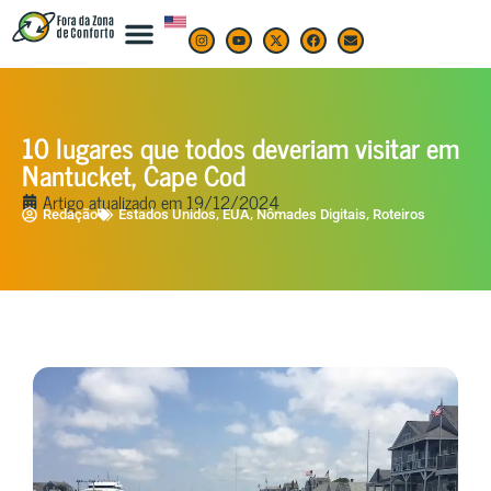
10 lugares que todos deveriam visitar em
Nantucket, Cape Cod
Artigo atualizado em
19/12/2024
,
,
,
Redação
Estados Unidos
EUA
Nômades Digitais
Roteiros