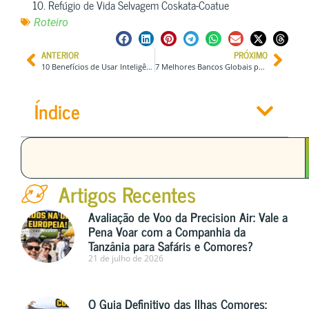
Refúgio de Vida Selvagem Coskata-Coatue
Roteiro
ANTERIOR
PRÓXIMO
10 Benefícios de Usar Inteligência Artificial Para Planejar Uma Viagem
7 Melhores Bancos Globais para Receber em Diferentes Moedas
Índice
Artigos Recentes
Avaliação de Voo da Precision Air: Vale a
Pena Voar com a Companhia da
Tanzânia para Safáris e Comores?
21 de julho de 2026
O Guia Definitivo das Ilhas Comores: