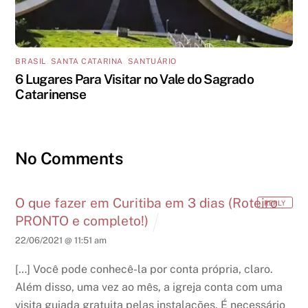
BRASIL
,
SANTA CATARINA
,
SANTUÁRIO
6 Lugares Para Visitar no Vale do Sagrado
Catarinense
No Comments
O que fazer em Curitiba em 3 dias (Roteiro
REPLY
PRONTO e completo!)
22/06/2021 @ 11:51 am
[…] Você pode conhecê-la por conta própria, claro.
Além disso, uma vez ao mês, a igreja conta com uma
visita guiada gratuita pelas instalações. É necessário