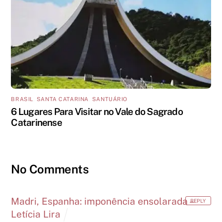
BRASIL
,
SANTA CATARINA
,
SANTUÁRIO
6 Lugares Para Visitar no Vale do Sagrado
Catarinense
No Comments
Madri, Espanha: imponência ensolarada –
REPLY
Letícia Lira