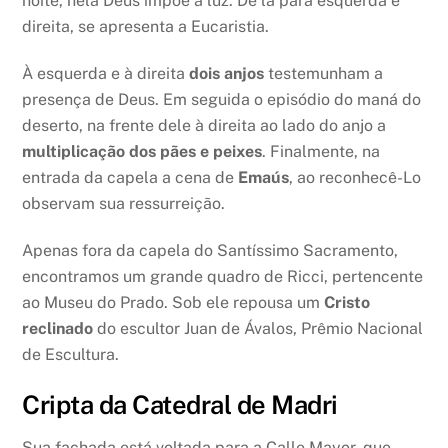
noite, nela Deus impõe a luz. De lá para esquerda e
direita, se apresenta a Eucaristia.
À esquerda e à direita
dois anjos
testemunham a
presença de Deus. Em seguida o episódio do maná do
deserto, na frente dele à direita ao lado do anjo a
multiplicação dos pães e peixes
. Finalmente, na
entrada da capela a cena de
Emaús
, ao reconhecê-Lo
observam sua ressurreição.
Apenas fora da capela do Santíssimo Sacramento,
encontramos um grande quadro de Ricci, pertencente
ao Museu do Prado. Sob ele repousa um
Cristo
reclinado
do escultor Juan de Ávalos, Prêmio Nacional
de Escultura.
Cripta da Catedral de Madri
Sua fachada está voltada para a Calle Mayor, que