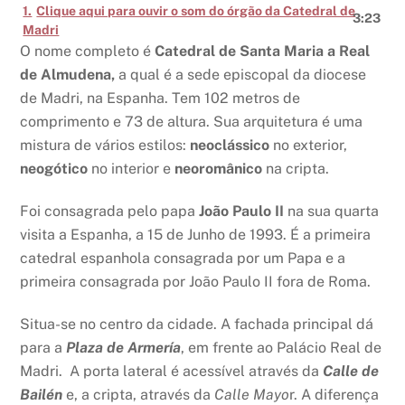
1.
Clique aqui para ouvir o som do órgão da Catedral de
3:23
Madri
O nome completo é
Catedral de Santa Maria a Real
de Almudena,
a qual é a sede episcopal da diocese
de Madri, na Espanha. Tem 102 metros de
comprimento e 73 de altura. Sua arquitetura é uma
mistura de vários estilos:
neoclássico
no exterior,
neogótico
no interior e
neoromânico
na cripta.
Foi consagrada pelo papa
João Paulo II
na sua quarta
visita a Espanha, a 15 de Junho de 1993. É a primeira
catedral espanhola consagrada por um Papa e a
primeira consagrada por João Paulo II fora de Roma.
Situa-se no centro da cidade. A fachada principal dá
para a
Plaza de Armería
, em frente ao Palácio Real de
Madri. A porta lateral é acessível através da
Calle de
Bailén
e, a cripta, através da
Calle Mayo
r. A diferença