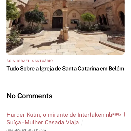
ÁSIA
,
ISRAEL
,
SANTUÁRIO
Tudo Sobre a Igreja de Santa Catarina em Belém
No Comments
Harder Kulm, o mirante de Interlaken na
REPLY
Suíça - Mulher Casada Viaja
08/09/2020 @ 6:15 pm