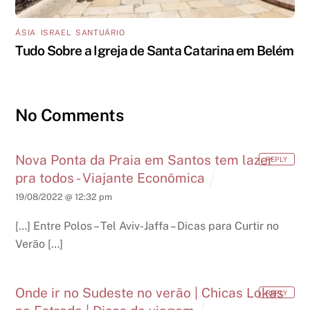
ÁSIA
,
ISRAEL
,
SANTUÁRIO
Tudo Sobre a Igreja de Santa Catarina em Belém
No Comments
Nova Ponta da Praia em Santos tem lazer
REPLY
pra todos - Viajante Econômica
19/08/2022 @ 12:32 pm
[…] Entre Polos – Tel Aviv-Jaffa – Dicas para Curtir no
Verão […]
Onde ir no Sudeste no verão | Chicas Lokas
REPLY