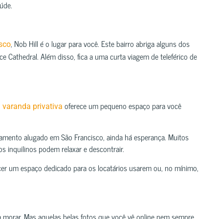
aúde.
, Nob Hill é o lugar para você. Este bairro abriga alguns dos
sco
 Cathedral. Além disso, fica a uma curta viagem de teleférico de
oferece um pequeno espaço para você
 varanda privativa
rtamento alugado em São Francisco, ainda há esperança. Muitos
s inquilinos podem relaxar e descontrair.
necer um espaço dedicado para os locatários usarem ou, no mínimo,
ra morar. Mas aquelas belas fotos que você vê online nem sempre