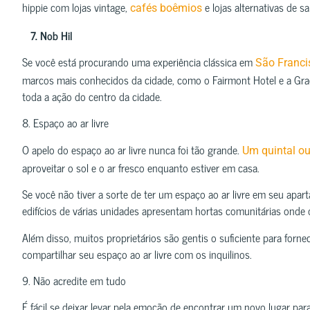
hippie com lojas vintage,
e lojas alternativas de s
cafés boêmios
7. Nob Hil
Se você está procurando uma experiência clássica em
São Franci
marcos mais conhecidos da cidade, como o Fairmont Hotel e a Grace
toda a ação do centro da cidade.
8. Espaço ao ar livre
O apelo do espaço ao ar livre nunca foi tão grande.
Um quintal ou
aproveitar o sol e o ar fresco enquanto estiver em casa.
Se você não tiver a sorte de ter um espaço ao ar livre em seu apa
edifícios de várias unidades apresentam hortas comunitárias onde o
Além disso, muitos proprietários são gentis o suficiente para for
compartilhar seu espaço ao ar livre com os inquilinos.
9. Não acredite em tudo
É fácil se deixar levar pela emoção de encontrar um novo lugar pa