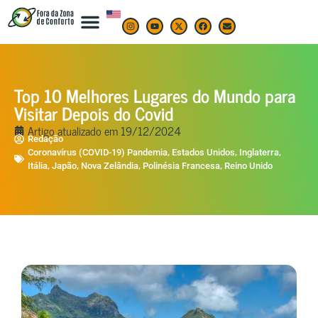
Top 10 Melhores Lugares do Mundo para
Visitar Depois do Covid
Artigo atualizado em
19/12/2024
Redação
,
,
,
Coronavírus (COVID-19) Pandemia
Estados Unidos
Inglaterra
,
,
,
,
Itália
Japão
Nova Zelândia
Polinésia Francesa
Reino Unido