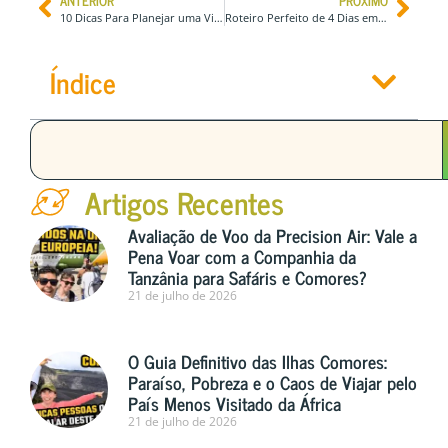
ANTERIOR
PRÓXIMO
10 Dicas Para Planejar uma Viagem de Praia e Surf Sustentável
Roteiro Perfeito de 4 Dias em Banff, Canadá | Mais Principais Atrações
Índice
Artigos Recentes
Avaliação de Voo da Precision Air: Vale a
Pena Voar com a Companhia da
Tanzânia para Safáris e Comores?
21 de julho de 2026
O Guia Definitivo das Ilhas Comores:
Paraíso, Pobreza e o Caos de Viajar pelo
País Menos Visitado da África
21 de julho de 2026