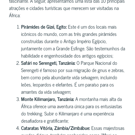
fascinante. A seguir, apresentamos uma lista das 10 principais
atrações e cidades turísticas que merecem ser visitadas na
África:
Pirâmides de Gizé, Egito:
Este é um dos locais mais
icônicos do mundo, com as três grandes pirâmides
construídas durante o Antigo Império Egípcio,
juntamente com a Grande Esfinge. São testemunhos da
habilidade e engenhosidade dos antigos egípcios;
Safári no Serengeti, Tanzânia:
O Parque Nacional do
Serengeti é famoso por sua migração de gnus e zebras,
bem como pela abundante vida selvagem, incluindo
leões, leopardos e elefantes. É um paraíso para os
amantes da vida selvagem;
Monte Kilimanjaro, Tanzânia:
A montanha mais alta da
África oferece uma aventura única para os entusiastas
do trekking. Subir o Kilimanjaro é uma experiência
desafiadora e gratificante;
Cataratas Vitória, Zâmbia/Zimbábue:
Essas majestosas
quedas d’água, também conhecidas como “Mosi-oa-