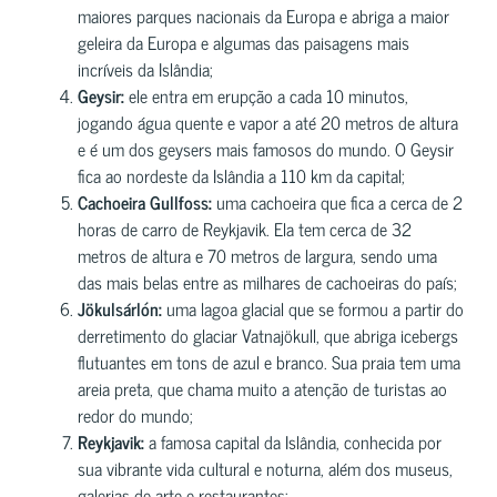
maiores parques nacionais da Europa e abriga a maior
geleira da Europa e algumas das paisagens mais
incríveis da Islândia;
Geysir:
ele entra em erupção a cada 10 minutos,
jogando água quente e vapor a até 20 metros de altura
e é um dos geysers mais famosos do mundo. O Geysir
fica ao nordeste da Islândia a 110 km da capital;
Cachoeira Gullfoss:
uma cachoeira que fica a cerca de 2
horas de carro de Reykjavik. Ela tem cerca de 32
metros de altura e 70 metros de largura, sendo uma
das mais belas entre as milhares de cachoeiras do país;
Jökulsárlón:
uma lagoa glacial que se formou a partir do
derretimento do glaciar Vatnajökull, que abriga icebergs
flutuantes em tons de azul e branco. Sua praia tem uma
areia preta, que chama muito a atenção de turistas ao
redor do mundo;
Reykjavik:
a famosa capital da Islândia, conhecida por
sua vibrante vida cultural e noturna, além dos museus,
galerias de arte e restaurantes;