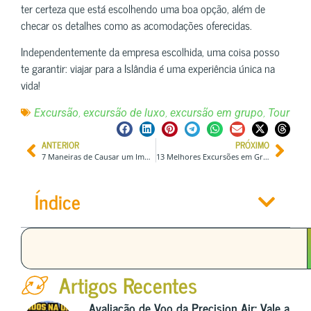
ter certeza que está escolhendo uma boa opção, além de
checar os detalhes como as acomodações oferecidas.
Independentemente da empresa escolhida, uma coisa posso
te garantir: viajar para a Islândia é uma experiência única na
vida!
,
,
,
Excursão
excursão de luxo
excursão em grupo
Tour
ANTERIOR
PRÓXIMO
7 Maneiras de Causar um Impacto Positivo ao Explorar o Mundo
13 Melhores Excursões em Grupo p/ Explorar a China (Preços e Itinerários)
Índice
Artigos Recentes
Avaliação de Voo da Precision Air: Vale a